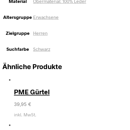
Material
Obermaterial: 100% Leder
Altersgruppe
Erwachsene
Zielgruppe
Herren
Suchfarbe
Schwarz
Ähnliche Produkte
PME Gürtel
39,95
€
inkl. MwSt.