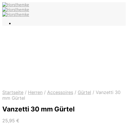
Startseite
/
Herren
/
Accessoires
/
Gürtel
/
Vanzetti 30
mm Gürtel
Vanzetti 30 mm Gürtel
25,95
€