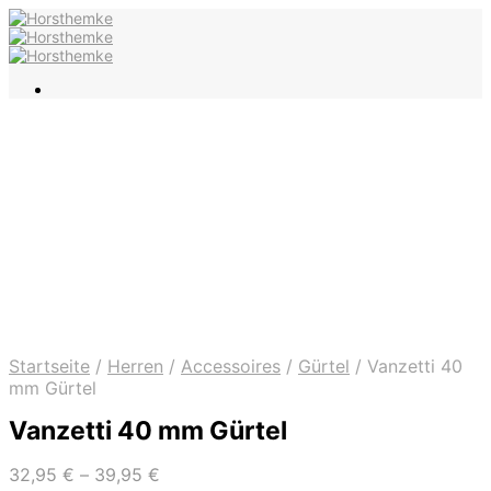
Startseite
/
Herren
/
Accessoires
/
Gürtel
/
Vanzetti 40
mm Gürtel
Vanzetti 40 mm Gürtel
32,95
€
–
39,95
€