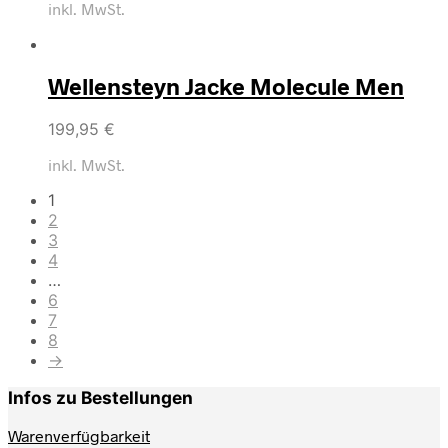
inkl. MwSt.
Wellensteyn Jacke Molecule Men
199,95
€
inkl. MwSt.
1
2
3
4
…
6
7
8
→
Infos zu Bestellungen
Warenverfügbarkeit