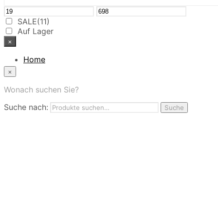
SALE
(11)
Auf Lager
×
Home
News
×
Das Modehaus
App
Wonach suchen Sie?
FAQ
Suche nach:
Nutzungbedingungen
Suche
Marken
Service
Jobs