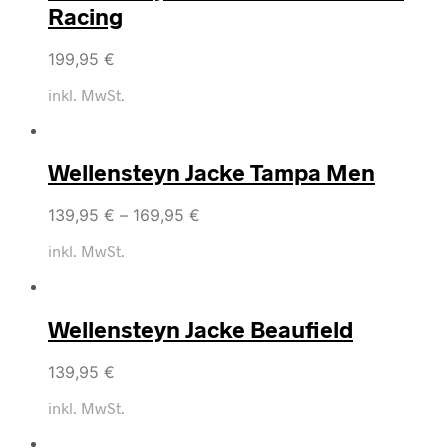
Racing
199,95
€
inkl. MwSt.
Wellensteyn Jacke Tampa Men
139,95
€
–
169,95
€
inkl. MwSt.
Wellensteyn Jacke Beaufield
139,95
€
inkl. MwSt.