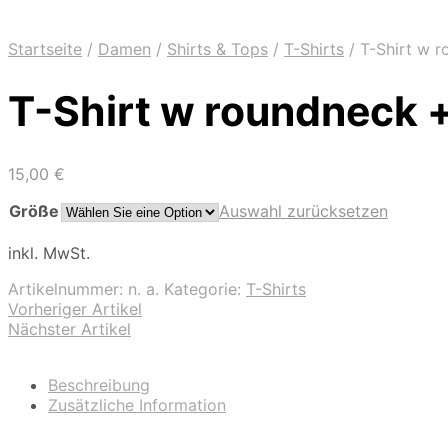
Startseite
/
Damen
/
Shirts & Tops
/
T-Shirts
/
T-Shirt w r
T-Shirt w roundneck +
15,00
€
Größe
Auswahl zurücksetzen
inkl. MwSt.
Artikelnummer:
n. a.
Kategorie:
T-Shirts
Vorheriger Artikel
Nächster Artikel
Beschreibung
Zusätzliche Information