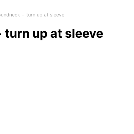
oundneck + turn up at sleeve
 turn up at sleeve