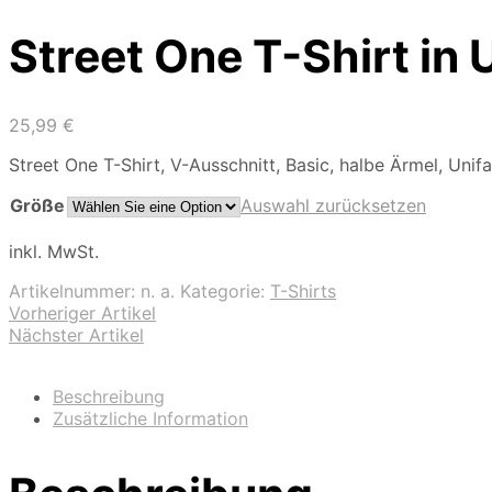
Street One T-Shirt in 
25,99
€
Street One T-Shirt, V-Ausschnitt, Basic, halbe Ärmel, Unif
Größe
Auswahl zurücksetzen
inkl. MwSt.
Artikelnummer:
n. a.
Kategorie:
T-Shirts
Vorheriger Artikel
Nächster Artikel
Beschreibung
Zusätzliche Information