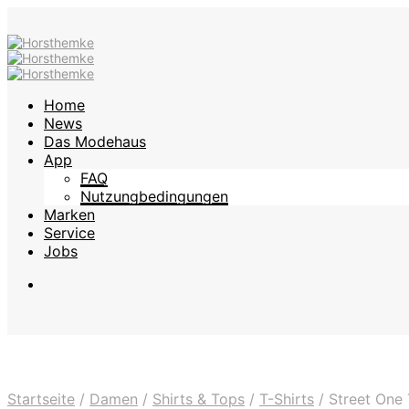
Home
News
Das Modehaus
App
FAQ
Nutzungbedingungen
Marken
Service
Jobs
Startseite
/
Damen
/
Shirts & Tops
/
T-Shirts
/
Street One T