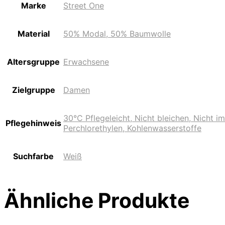
Marke
Street One
Material
50% Modal, 50% Baumwolle
Altersgruppe
Erwachsene
Zielgruppe
Damen
30°C Pflegeleicht, Nicht bleichen, Nicht 
Pflegehinweis
Perchlorethylen, Kohlenwasserstoffe
Suchfarbe
Weiß
Ähnliche Produkte