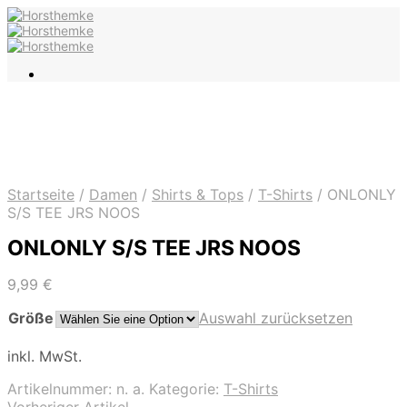
Startseite
/
Damen
/
Shirts & Tops
/
T-Shirts
/
ONLONLY
S/S TEE JRS NOOS
ONLONLY S/S TEE JRS NOOS
9,99
€
Größe
Auswahl zurücksetzen
inkl. MwSt.
Artikelnummer:
n. a.
Kategorie:
T-Shirts