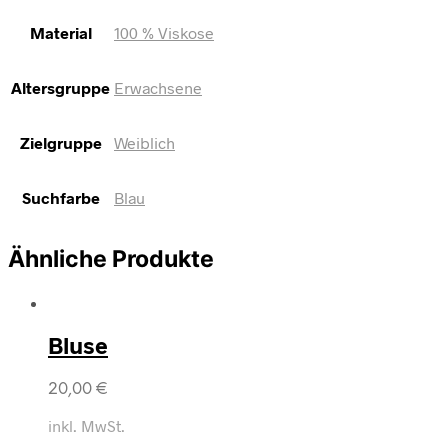
Material
100 % Viskose
Altersgruppe
Erwachsene
Zielgruppe
Weiblich
Suchfarbe
Blau
Ähnliche Produkte
Bluse
20,00
€
inkl. MwSt.