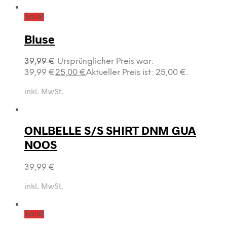
Sale!
Bluse
39,99
€
Ursprünglicher Preis war:
39,99 €
25,00
€
Aktueller Preis ist: 25,00 €.
inkl. MwSt.
ONLBELLE S/S SHIRT DNM GUA
NOOS
39,99
€
inkl. MwSt.
Sale!