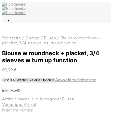
Startseite
/
Damen
/
Blusen
/
Blouse w roundneck +
placket, 3/4 sleeves w turn up function
Blouse w roundneck + placket, 3/4
sleeves w turn up function
89,99
€
Größe
Auswahl zurücksetzen
inkl. MwSt.
Artikelnummer:
n. a.
Kategorie:
Blusen
Vorheriger Artikel
Nächster Artikel