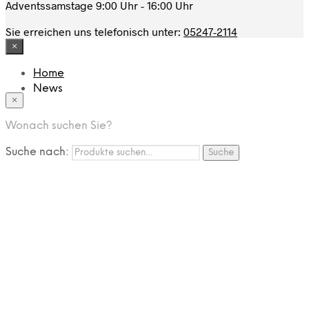
Adventssamstage 9:00 Uhr - 16:00 Uhr
Sie erreichen uns telefonisch unter:
05247-2114
×
Home
News
×
Das Modehaus
App
Wonach suchen Sie?
FAQ
Nutzungbedingungen
Suche nach:
Suche
Marken
Service
Jobs