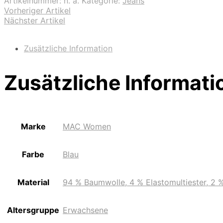
Artikelnummer:
n. a.
Kategorie:
Jeans
Vorheriger Artikel
Nächster Artikel
Zusätzliche Information
Zusätzliche Informati
Marke
MAC Women
Farbe
Blau
Material
94 % Baumwolle, 4 % Elastomultiester, 2 
Altersgruppe
Erwachsene