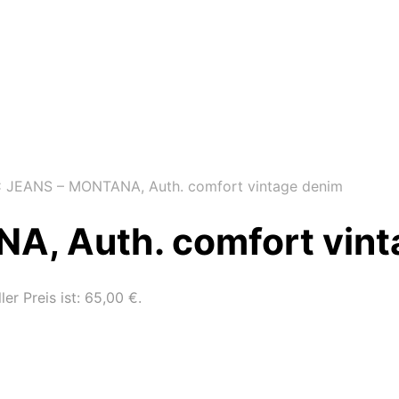
JEANS – MONTANA, Auth. comfort vintage denim
, Auth. comfort vint
ler Preis ist: 65,00 €.