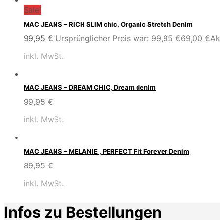
Sale!
MAC JEANS – RICH SLIM chic, Organic Stretch Denim
99,95
€
Ursprünglicher Preis war: 99,95 €
69,00
€
Ak
inkl. MwSt.
MAC JEANS – DREAM CHIC, Dream denim
99,95
€
inkl. MwSt.
MAC JEANS – MELANIE , PERFECT Fit Forever Denim
89,95
€
inkl. MwSt.
Infos zu Bestellungen