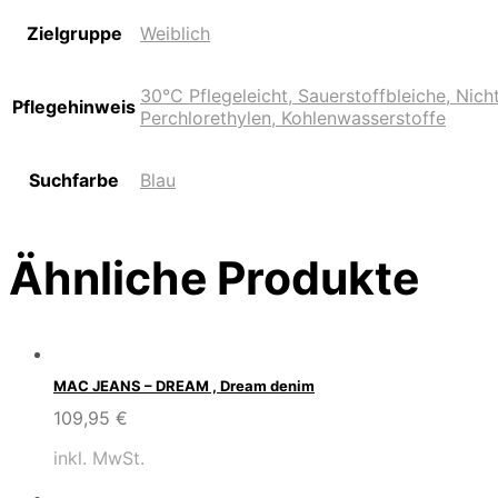
Zielgruppe
Weiblich
30°C Pflegeleicht, Sauerstoffbleiche, Nic
Pflegehinweis
Perchlorethylen, Kohlenwasserstoffe
Suchfarbe
Blau
Ähnliche Produkte
MAC JEANS – DREAM , Dream denim
109,95
€
inkl. MwSt.