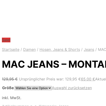
Sale!
Startseite
/
Damen
/
Hosen, Jeans & Shorts
/
Jeans
/
MAC 
MAC JEANS – MONTANA
129,95
€
Ursprünglicher Preis war: 129,95 €
65,00
€
Aktuel
Größe
Auswahl zurücksetzen
inkl. MwSt.