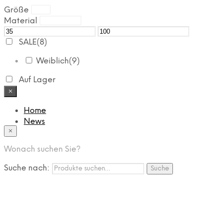
Größe
Material
SALE
(8)
Weiblich
(9)
Auf Lager
×
Home
News
×
Das Modehaus
App
Wonach suchen Sie?
FAQ
Nutzungbedingungen
Suche nach:
Suche
Marken
Service
Jobs