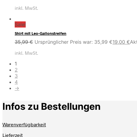
inkl. MwSt.
Sale!
Shirt mit Leo-Gallonstreifen
35,99
€
Ursprünglicher Preis war: 35,99 €
19,00
€
Akt
inkl. MwSt.
1
2
3
4
→
Infos zu Bestellungen
Warenverfügbarkeit
Lieferzeit