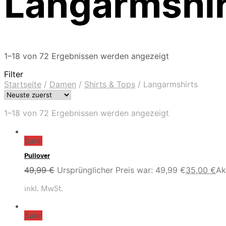
Langarmshir
1–18 von 72 Ergebnissen werden angezeigt
Filter
Startseite
/
Damen
/
Shirts & Tops
/
Langarmshirts
1–18 von 72 Ergebnissen werden angezeigt
Sale!
Pullover
49,99
€
Ursprünglicher Preis war: 49,99 €
35,00
€
Ak
inkl. MwSt.
Sale!