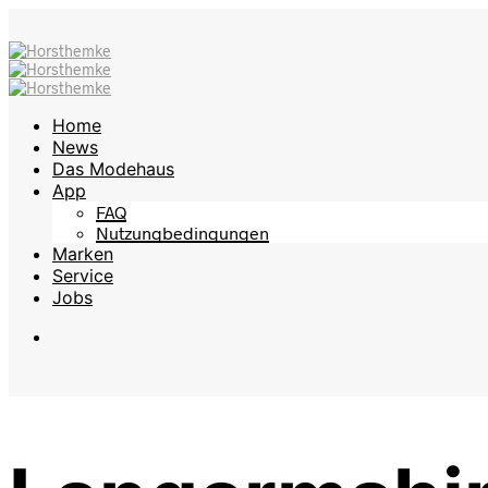
Home
News
Das Modehaus
App
FAQ
Nutzungbedingungen
Marken
Service
Jobs