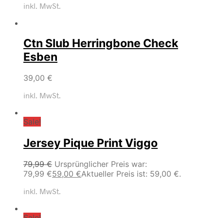
inkl. MwSt.
Ctn Slub Herringbone Check
Esben
39,00
€
inkl. MwSt.
Sale!
Jersey Pique Print Viggo
79,99
€
Ursprünglicher Preis war:
79,99 €
59,00
€
Aktueller Preis ist: 59,00 €.
inkl. MwSt.
Sale!