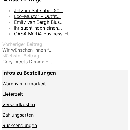
Jetz im Sale über 50…
Leo-Muster – Outfit…
Emily van Bergh Blus…
Ihr sucht noch einen…
CASA MODA Business-H…
Vorheriger Beitrag
Wir wünschen Ihnen f…
Nächster Beitrag
Grey meets Denim: Ei…
Infos zu Bestellungen
Warenverfügbarkeit
Lieferzeit
Versandkosten
Zahlungsarten
Rücksendungen