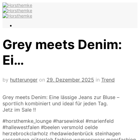
Grey meets Denim:
Ei…
by
hutterunger
on
29. Dezember 2025
in
Trend
Grey meets Denim: Eine lässige Jeans zur Bluse –
sportlich kombiniert und ideal für jeden Tag.
Jetz im Sale ‼️
#horsthemke_lounge #harsewinkel #marienfeld
#hallewestfalen #beelen versmold oelde
herzebrockclarholz rhedawiedenbrück steinhagen
sassenberg gütersloh fashion womenswear mensfashion