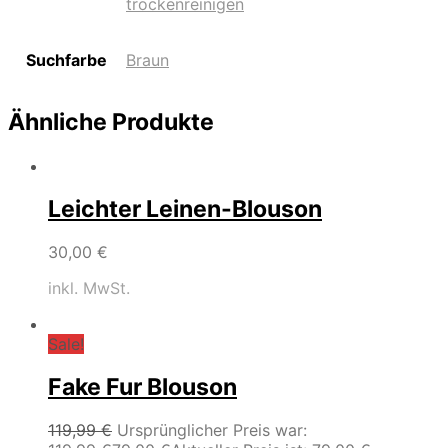
trockenreinigen
Suchfarbe
Braun
Ähnliche Produkte
Leichter Leinen-Blouson
30,00
€
inkl. MwSt.
Sale!
Fake Fur Blouson
119,99
€
Ursprünglicher Preis war: