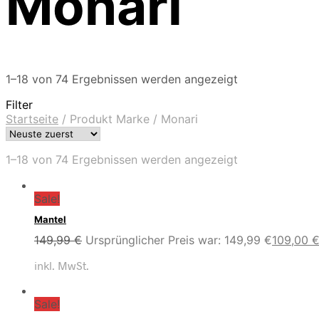
Monari
1–18 von 74 Ergebnissen werden angezeigt
Filter
Startseite
/
Produkt Marke
/
Monari
1–18 von 74 Ergebnissen werden angezeigt
Sale!
Mantel
149,99
€
Ursprünglicher Preis war: 149,99 €
109,00
inkl. MwSt.
Sale!