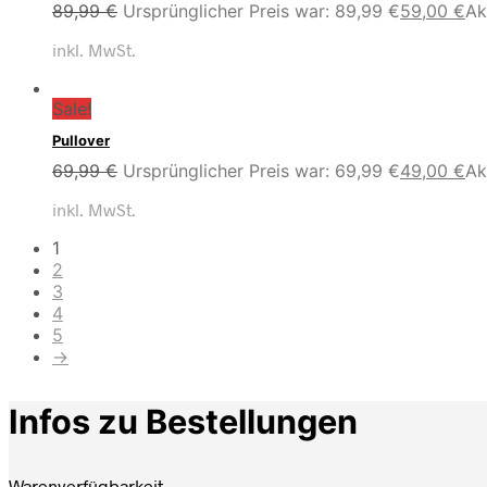
89,99
€
Ursprünglicher Preis war: 89,99 €
59,00
€
Ak
inkl. MwSt.
Sale!
Pullover
69,99
€
Ursprünglicher Preis war: 69,99 €
49,00
€
Ak
inkl. MwSt.
1
2
3
4
5
→
Infos zu Bestellungen
Warenverfügbarkeit