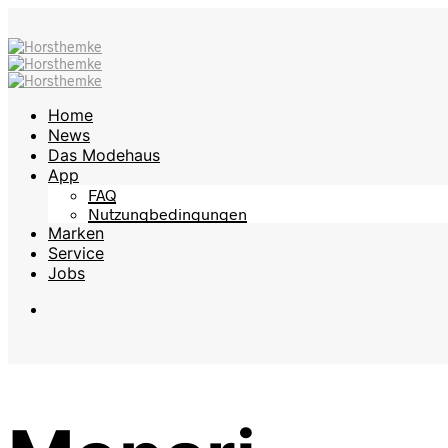
Home
News
Das Modehaus
App
FAQ
Nutzungbedingungen
Marken
Service
Jobs