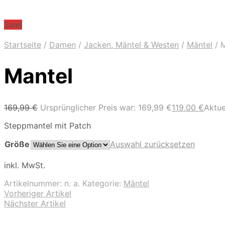
Sale!
Startseite
/
Damen
/
Jacken, Mäntel & Westen
/
Mäntel
/
M
Mantel
169,99
€
Ursprünglicher Preis war: 169,99 €
119,00
€
Aktuel
Steppmantel mit Patch
Größe
Auswahl zurücksetzen
inkl. MwSt.
Artikelnummer:
n. a.
Kategorie:
Mäntel
Vorheriger Artikel
Nächster Artikel