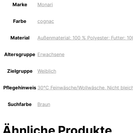
Marke
Monari
Farbe
cognac
Material
Außenmaterial: 100 % Polyester; Futter: 10
Altersgruppe
Erwachsene
Zielgruppe
Weiblich
Pflegehinweis
30°C Feinwäsche/Wollwäsche, Nicht bleich
Suchfarbe
Braun
Ähnliche Produkte