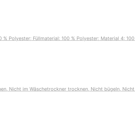
0 % Polyester; Füllmaterial: 100 % Polyester; Material 4: 10
en, Nicht im Wäschetrockner trocknen, Nicht bügeln, Nicht