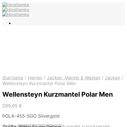
Startseite
/
Herren
/
Jacken, Mäntel & Westen
/
Jacken
/
Wellensteyn Kurzmantel Polar Men
Wellensteyn Kurzmantel Polar Men
299,95
€
POLA-455-SGO Silvergold
Größe
Auswahl zurücksetzen