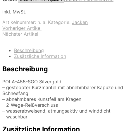
inkl. MwSt.
Artikelnummer:
n. a.
Kategorie:
Jacken
Vorheriger Artikel
Nächster Artikel
Beschreibung
Zusätzliche Information
Beschreibung
POLA-455-SGO Silvergold
– gesteppter Kurzmantel mit abnehmbarer Kapuze und
Schneefang
– abnehmbares Kunstfell am Kragen
– 2-Wege-Reißverschluss
– wasserabweisend, atmungsaktiv und winddicht
– waschbar
Zusätzliche Information