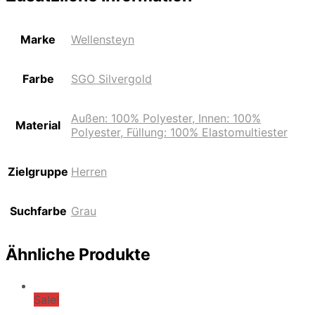
Marke
Wellensteyn
Farbe
SGO Silvergold
Außen: 100% Polyester, Innen: 100%
Material
Polyester, Füllung: 100% Elastomultiester
Zielgruppe
Herren
Suchfarbe
Grau
Ähnliche Produkte
Sale!