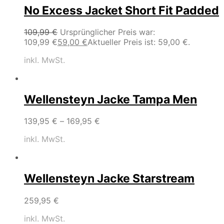
No Excess Jacket Short Fit Padded
109,99
€
Ursprünglicher Preis war:
109,99 €
59,00
€
Aktueller Preis ist: 59,00 €.
inkl. MwSt.
Wellensteyn Jacke Tampa Men
139,95
€
–
169,95
€
inkl. MwSt.
Wellensteyn Jacke Starstream
259,95
€
inkl. MwSt.