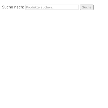
FAQ
Suche nach:
Nutzungbedingungen
Suche
Marken
Service
Jobs