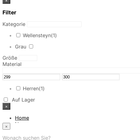
×
Filter
Kategorie
Wellensteyn
(1)
Grau
Größe
Material
Herren
(1)
Auf Lager
×
Home
News
×
Das Modehaus
App
Wonach suchen Sie?