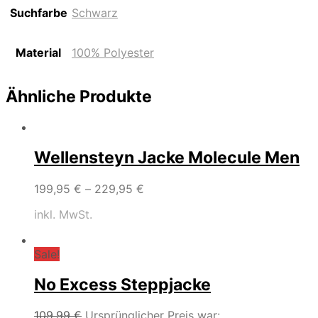
Suchfarbe
Schwarz
Material
100% Polyester
Ähnliche Produkte
Wellensteyn Jacke Molecule Men
199,95
€
–
229,95
€
inkl. MwSt.
Sale!
No Excess Steppjacke
109,99
€
Ursprünglicher Preis war: