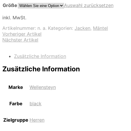
Größe
Auswahl zurücksetzen
inkl. MwSt.
Artikelnummer:
n. a.
Kategorien:
Jacken
,
Mäntel
Vorheriger Artikel
Nächster Artikel
Zusätzliche Information
Zusätzliche Information
Marke
Wellensteyn
Farbe
black
Zielgruppe
Herren