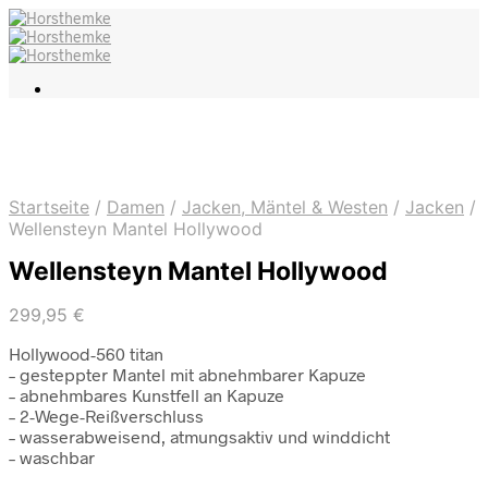
Startseite
/
Damen
/
Jacken, Mäntel & Westen
/
Jacken
/
Wellensteyn Mantel Hollywood
Wellensteyn Mantel Hollywood
299,95
€
Hollywood-560 titan
– gesteppter Mantel mit abnehmbarer Kapuze
– abnehmbares Kunstfell an Kapuze
– 2-Wege-Reißverschluss
– wasserabweisend, atmungsaktiv und winddicht
– waschbar