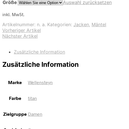
Größe
Auswahl zurücksetzen
inkl. MwSt.
Artikelnummer:
n. a.
Kategorien:
Jacken
,
Mäntel
Vorheriger Artikel
Nächster Artikel
Zusätzliche Information
Zusätzliche Information
Marke
Wellensteyn
Farbe
titan
Zielgruppe
Damen