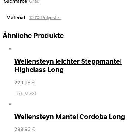
Suchfarbe
Grau
Material
100% Polyester
Ähnliche Produkte
Wellensteyn leichter Steppmantel
Highclass Long
229,95
€
inkl. MwSt.
Wellensteyn Mantel Cordoba Long
299,95
€