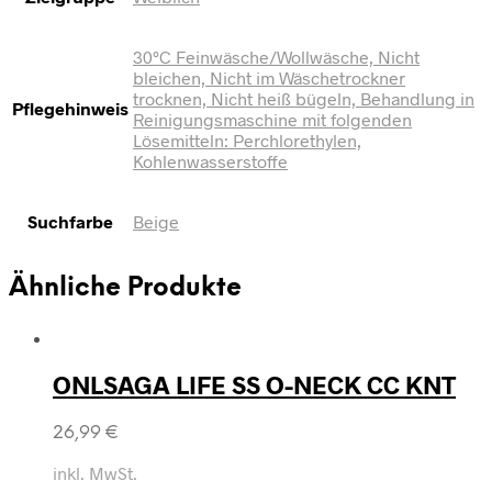
30°C Feinwäsche/Wollwäsche, Nicht
bleichen, Nicht im Wäschetrockner
trocknen, Nicht heiß bügeln, Behandlung in
Pflegehinweis
Reinigungsmaschine mit folgenden
Lösemitteln: Perchlorethylen,
Kohlenwasserstoffe
Suchfarbe
Beige
Ähnliche Produkte
ONLSAGA LIFE SS O-NECK CC KNT
26,99
€
inkl. MwSt.