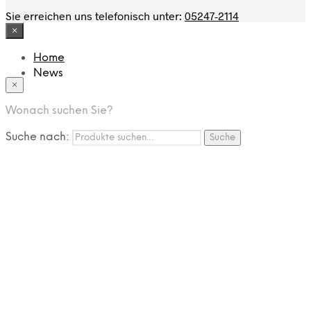
Sie erreichen uns telefonisch unter:
05247-2114
×
Home
News
×
Das Modehaus
App
Wonach suchen Sie?
FAQ
Nutzungbedingungen
Suche nach:
Suche
Marken
Service
Jobs