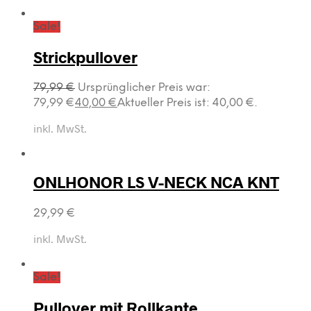
Sale!
Strickpullover
79,99
€
Ursprünglicher Preis war:
79,99 €
40,00
€
Aktueller Preis ist: 40,00 €.
inkl. MwSt.
ONLHONOR LS V-NECK NCA KNT
29,99
€
inkl. MwSt.
Sale!
Pullover mit Rollkante