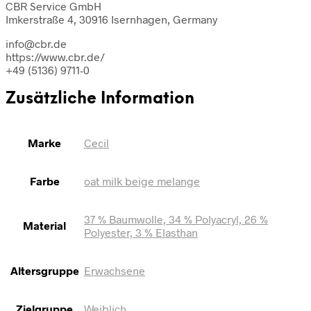
CBR Service GmbH
Imkerstraße 4, 30916 Isernhagen, Germany
info@cbr.de
https://www.cbr.de/
+49 (5136) 9711-0
Zusätzliche Information
Marke
Cecil
Farbe
oat milk beige melange
37 % Baumwolle, 34 % Polyacryl, 26 %
Material
Polyester, 3 % Elasthan
Altersgruppe
Erwachsene
Zielgruppe
Weiblich