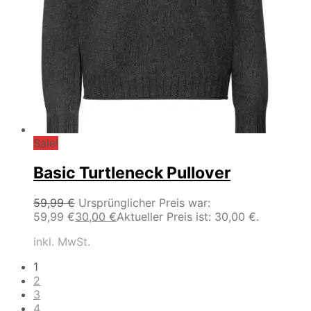
Sale!
Basic Turtleneck Pullover
59,99
€
Ursprünglicher Preis war:
59,99 €
30,00
€
Aktueller Preis ist: 30,00 €.
inkl. MwSt.
1
2
3
4