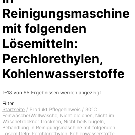
Reinigungsmaschine
mit folgenden
Lösemitteln:
Perchlorethylen,
Kohlenwasserstoffe
1–18 von 65 Ergebnissen werden angezeigt
Filter
Startseite
/
Produkt Pflegehinweis
/
30°C
Feinwäsche/Wollwäsche, Nicht bleichen, Nicht im
Wäschetrockner trocknen, Nicht heiß bügeln,
Behandlung in Reinigungsmaschine mit folgenden
Lösemitteln: Perchlorethylen, Kohlenwasserstoffe