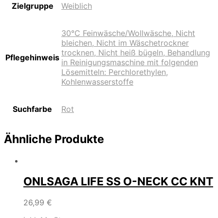
Zielgruppe
Weiblich
30°C Feinwäsche/Wollwäsche, Nicht
bleichen, Nicht im Wäschetrockner
trocknen, Nicht heiß bügeln, Behandlung
Pflegehinweis
in Reinigungsmaschine mit folgenden
Lösemitteln: Perchlorethylen,
Kohlenwasserstoffe
Suchfarbe
Rot
Ähnliche Produkte
ONLSAGA LIFE SS O-NECK CC KNT
26,99
€