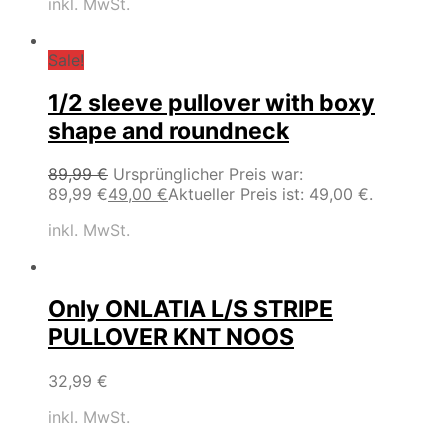
inkl. MwSt.
Sale!
1/2 sleeve pullover with boxy
shape and roundneck
89,99
€
Ursprünglicher Preis war:
89,99 €
49,00
€
Aktueller Preis ist: 49,00 €.
inkl. MwSt.
Only ONLATIA L/S STRIPE
PULLOVER KNT NOOS
32,99
€
inkl. MwSt.