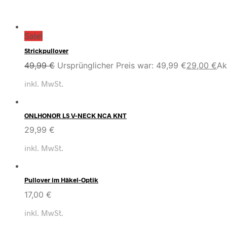
Sale!
Strickpullover
49,99
€
Ursprünglicher Preis war: 49,99 €
29,00
€
Ak
inkl. MwSt.
ONLHONOR LS V-NECK NCA KNT
29,99
€
inkl. MwSt.
Pullover im Häkel-Optik
17,00
€
inkl. MwSt.