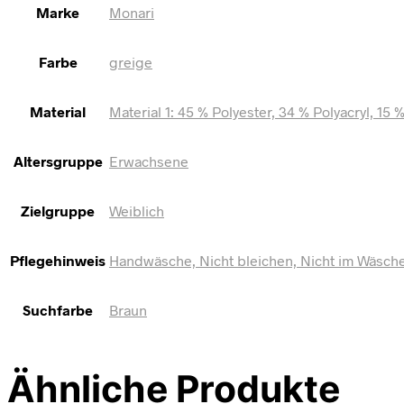
Marke
Monari
Farbe
greige
Material
Material 1: 45 % Polyester, 34 % Polyacryl, 15 
Altersgruppe
Erwachsene
Zielgruppe
Weiblich
Pflegehinweis
Handwäsche, Nicht bleichen, Nicht im Wäschet
Suchfarbe
Braun
Ähnliche Produkte