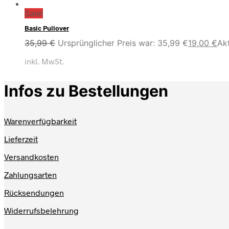
Sale!
Basic Pullover
35,99
€
Ursprünglicher Preis war: 35,99 €
19,00
€
Akt
inkl. MwSt.
Infos zu Bestellungen
Warenverfügbarkeit
Lieferzeit
Versandkosten
Zahlungsarten
Rücksendungen
Widerrufsbelehrung