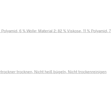
% Polyamid, 6 % Wolle; Material 2: 82 % Viskose, 11 % Polyamid, 
rockner trocknen, Nicht heiß bügeln, Nicht trockenreinigen