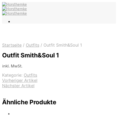
Startseite
/
Outfits
/
Outfit Smith&Soul 1
Outfit Smith&Soul 1
inkl. MwSt.
Kategorie:
Outfits
Vorheriger Artikel
Nächster Artikel
Ähnliche Produkte