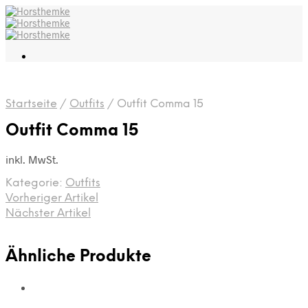
Startseite
/
Outfits
/
Outfit Comma 15
Outfit Comma 15
inkl. MwSt.
Kategorie:
Outfits
Vorheriger Artikel
Nächster Artikel
Ähnliche Produkte