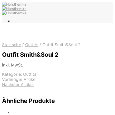
Startseite
/
Outfits
/
Outfit Smith&Soul 2
Outfit Smith&Soul 2
inkl. MwSt.
Kategorie:
Outfits
Vorheriger Artikel
Nächster Artikel
Ähnliche Produkte