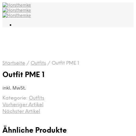
Startseite
/
Outfits
/
Outfit PME 1
Outfit PME 1
inkl. MwSt.
Kategorie:
Outfits
Vorheriger Artikel
Nächster Artikel
Ähnliche Produkte