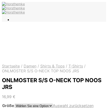
Startseite
/
Damen
/
Shirts & Tops
/
T-Shirts
/
ONLMOSTER S/S O-NECK TOP NOOS JRS
ONLMOSTER S/S O-NECK TOP NOOS
JRS
16,99
€
Größe
Auswahl zurücksetzen