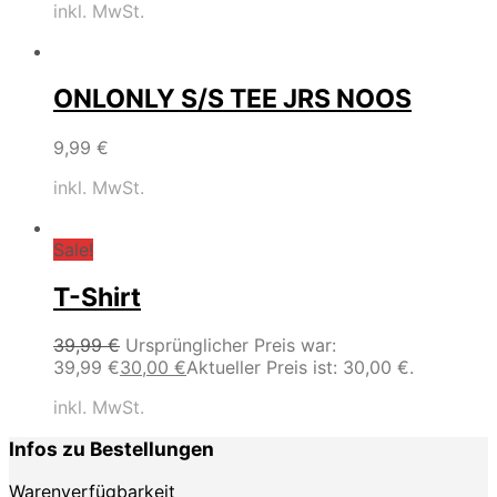
inkl. MwSt.
ONLONLY S/S TEE JRS NOOS
9,99
€
inkl. MwSt.
Sale!
T-Shirt
39,99
€
Ursprünglicher Preis war:
39,99 €
30,00
€
Aktueller Preis ist: 30,00 €.
inkl. MwSt.
Infos zu Bestellungen
Warenverfügbarkeit