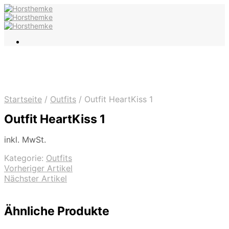
Startseite
/
Outfits
/
Outfit HeartKiss 1
Outfit HeartKiss 1
inkl. MwSt.
Kategorie:
Outfits
Vorheriger Artikel
Nächster Artikel
Ähnliche Produkte