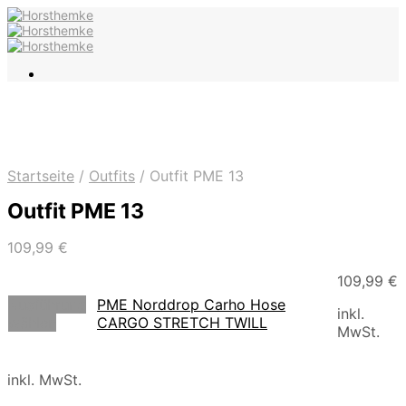
Startseite
/
Outfits
/
Outfit PME 13
Outfit PME 13
109,99
€
109,99
€
Ausführung
PME Norddrop Carho Hose
inkl.
wählen
CARGO STRETCH TWILL
MwSt.
inkl. MwSt.