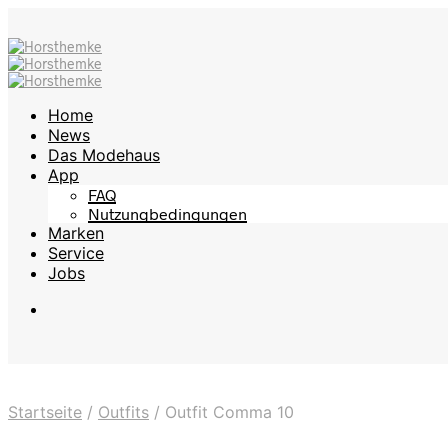
Home
News
Das Modehaus
App
FAQ
Nutzungbedingungen
Marken
Service
Jobs
Startseite
/
Outfits
/
Outfit Comma 10