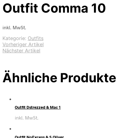
Outfit Comma 10
inkl. MwSt.
Kategorie:
Outfits
Vorheriger Artikel
Nächster Artikel
Ähnliche Produkte
Outfit Dstrezzed & Mac 1
inkl. MwSt.
Outfit NoExcess & S.Oliver