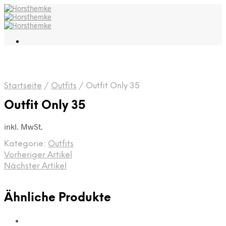
Startseite
/
Outfits
/
Outfit Only 35
Outfit Only 35
inkl. MwSt.
Kategorie:
Outfits
Vorheriger Artikel
Nächster Artikel
Ähnliche Produkte