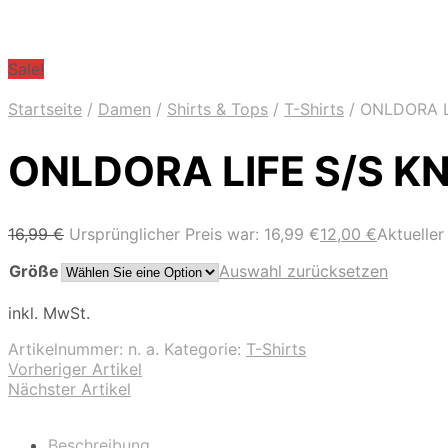
Sale!
Startseite
/
Damen
/
Shirts & Tops
/
T-Shirts
/
ONLDORA L
ONLDORA LIFE S/S K
16,99
€
Ursprünglicher Preis war: 16,99 €
12,00
€
Aktueller 
Größe
Auswahl zurücksetzen
inkl. MwSt.
Artikelnummer:
n. a.
Kategorie:
T-Shirts
Vorheriger Artikel
Nächster Artikel
Beschreibung