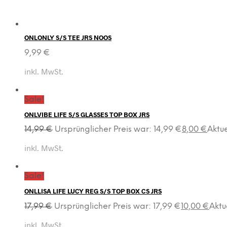
ONLONLY S/S TEE JRS NOOS
9,99
€
inkl. MwSt.
Sale!
ONLVIBE LIFE S/S GLASSES TOP BOX JRS
14,99
€
Ursprünglicher Preis war: 14,99 €
8,00
€
Aktue
inkl. MwSt.
Sale!
ONLLISA LIFE LUCY REG S/S TOP BOX CS JRS
17,99
€
Ursprünglicher Preis war: 17,99 €
10,00
€
Aktue
inkl. MwSt.