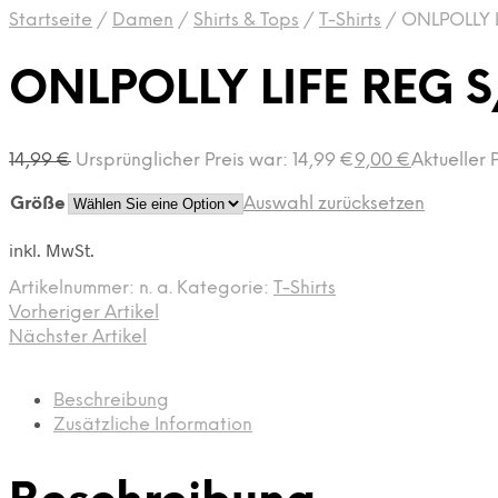
Startseite
/
Damen
/
Shirts & Tops
/
T-Shirts
/
ONLPOLLY L
ONLPOLLY LIFE REG 
14,99
€
Ursprünglicher Preis war: 14,99 €
9,00
€
Aktueller P
Größe
Auswahl zurücksetzen
inkl. MwSt.
Artikelnummer:
n. a.
Kategorie:
T-Shirts
Vorheriger Artikel
Nächster Artikel
Beschreibung
Zusätzliche Information