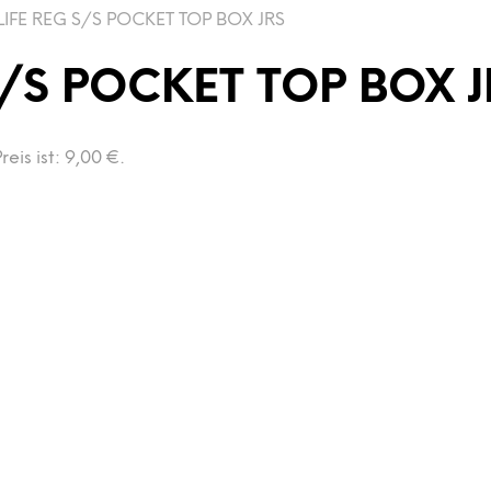
IFE REG S/S POCKET TOP BOX JRS
S/S POCKET TOP BOX J
reis ist: 9,00 €.