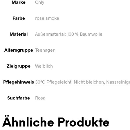
Marke
Only
Farbe
rose smoke
Material
Außenmaterial: 100 % Baumwolle
Altersgruppe
Teenager
Zielgruppe
Weiblich
Pflegehinweis
30°C Pflegeleicht, Nicht bleichen, Nassreini
Suchfarbe
Rosa
Ähnliche Produkte