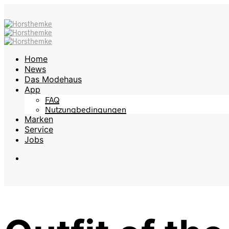
Home
News
Das Modehaus
App
FAQ
Nutzungbedingungen
Marken
Service
Jobs