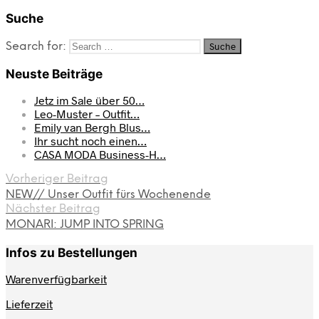
Suche
Search for:
Neuste Beiträge
Jetz im Sale über 50…
Leo-Muster – Outfit…
Emily van Bergh Blus…
Ihr sucht noch einen…
CASA MODA Business-H…
Vorheriger Beitrag
NEW// Unser Outfit fürs Wochenende
Nächster Beitrag
MONARI: JUMP INTO SPRING
Infos zu Bestellungen
Warenverfügbarkeit
Lieferzeit