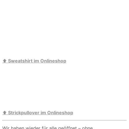
⬆️
Sweatshirt im Onlineshop
⬆️
Strickpullover im Onlineshop
Wir haben wieder für alle geöffnet – ohne