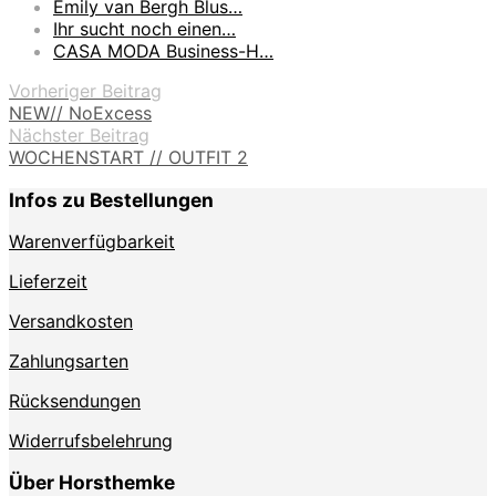
Emily van Bergh Blus…
Ihr sucht noch einen…
CASA MODA Business-H…
Vorheriger Beitrag
NEW// NoExcess
Nächster Beitrag
WOCHENSTART // OUTFIT 2
Infos zu Bestellungen
Warenverfügbarkeit
Lieferzeit
Versandkosten
Zahlungsarten
Rücksendungen
Widerrufsbelehrung
Über Horsthemke