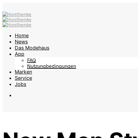
Home
News
Das Modehaus
App
FAQ
Nutzungbedingungen
Marken
Service
Jobs