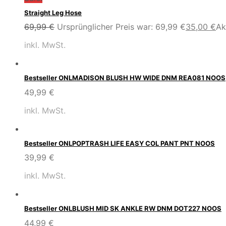
Straight Leg Hose
69,99
€
Ursprünglicher Preis war: 69,99 €
35,00
€
Ak
inkl. MwSt.
Bestseller ONLMADISON BLUSH HW WIDE DNM REA081 NOOS
49,99
€
inkl. MwSt.
Bestseller ONLPOPTRASH LIFE EASY COL PANT PNT NOOS
39,99
€
inkl. MwSt.
Bestseller ONLBLUSH MID SK ANKLE RW DNM DOT227 NOOS
44,99
€