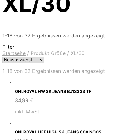
XL/30
1–18 von 32 Ergebnissen werden angezeigt
Filter
Startseite
/
Produkt Größe
/
XL/30
1–18 von 32 Ergebnissen werden angezeigt
ONLROYAL HW SK JEANS BJ13333 TF
34,99
€
inkl. MwSt.
ONLROYAL LIFE HIGH SK JEANS 600 NOOS