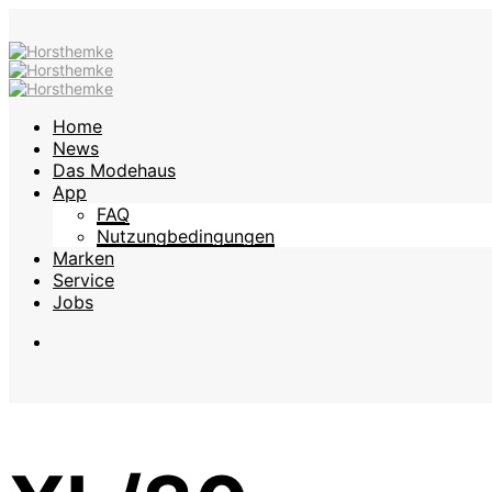
Home
News
Das Modehaus
App
FAQ
Nutzungbedingungen
Marken
Service
Jobs