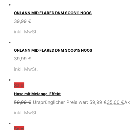
ONLANN MID FLARED DNM SOO611 NOOS
39,99
€
inkl. MwSt.
ONLANN MID FLARED DNM SOO615 NOOS
39,99
€
inkl. MwSt.
Sale!
Hose mit Melange-Effekt
59,99
€
Ursprünglicher Preis war: 59,99 €
35,00
€
Ak
inkl. MwSt.
Sale!