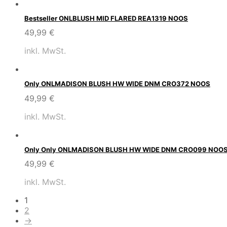
Bestseller ONLBLUSH MID FLARED REA1319 NOOS
49,99
€
inkl. MwSt.
Only ONLMADISON BLUSH HW WIDE DNM CRO372 NOOS
49,99
€
inkl. MwSt.
Only Only ONLMADISON BLUSH HW WIDE DNM CRO099 NOO
49,99
€
inkl. MwSt.
1
2
→