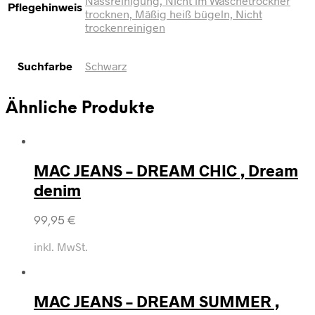
Nassreinigung, Nicht im Wäschetrockner
Pflegehinweis
trocknen, Mäßig heiß bügeln, Nicht
trockenreinigen
Suchfarbe
Schwarz
Ähnliche Produkte
MAC JEANS – DREAM CHIC , Dream
denim
99,95
€
inkl. MwSt.
MAC JEANS – DREAM SUMMER ,