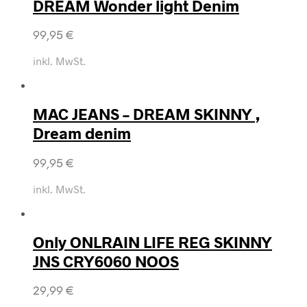
DREAM Wonder light Denim
99,95
€
inkl. MwSt.
MAC JEANS – DREAM SKINNY ,
Dream denim
99,95
€
inkl. MwSt.
Only ONLRAIN LIFE REG SKINNY
JNS CRY6060 NOOS
29,99
€