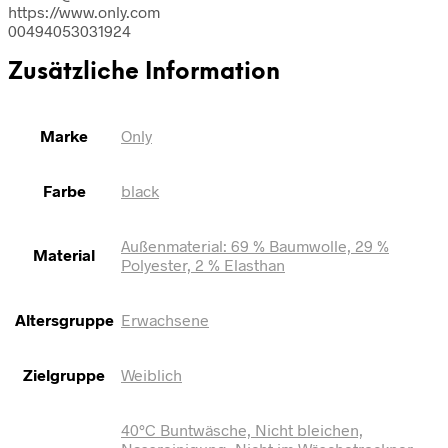
https://www.only.com
00494053031924
Zusätzliche Information
Marke
Only
Farbe
black
Außenmaterial: 69 % Baumwolle, 29 %
Material
Polyester, 2 % Elasthan
Altersgruppe
Erwachsene
Zielgruppe
Weiblich
40°C Buntwäsche, Nicht bleichen,