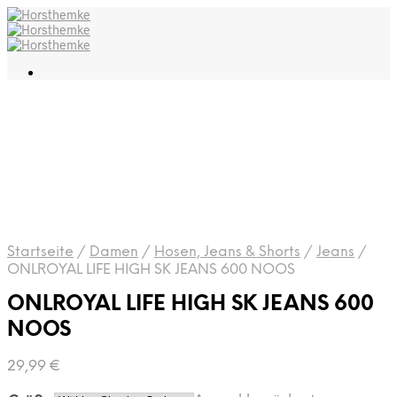
Startseite
/
Damen
/
Hosen, Jeans & Shorts
/
Jeans
/
ONLROYAL LIFE HIGH SK JEANS 600 NOOS
ONLROYAL LIFE HIGH SK JEANS 600
NOOS
29,99
€