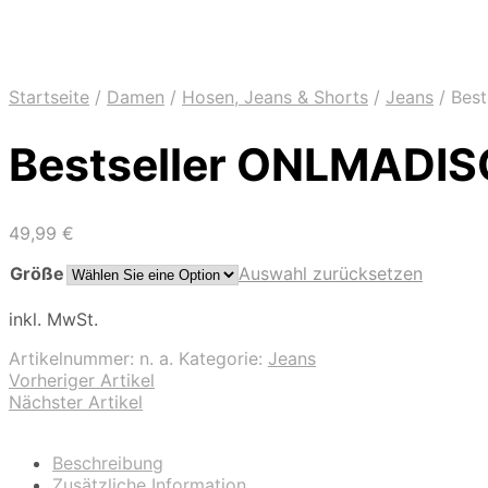
Startseite
/
Damen
/
Hosen, Jeans & Shorts
/
Jeans
/
Best
Bestseller ONLMADI
49,99
€
Größe
Auswahl zurücksetzen
inkl. MwSt.
Artikelnummer:
n. a.
Kategorie:
Jeans
Vorheriger Artikel
Nächster Artikel
Beschreibung
Zusätzliche Information