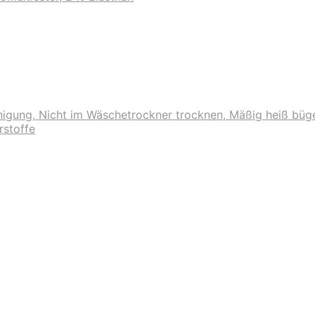
nigung, Nicht im Wäschetrockner trocknen, Mäßig heiß büg
rstoffe