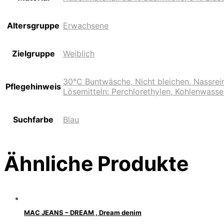
Altersgruppe
Erwachsene
Zielgruppe
Weiblich
30°C Buntwäsche, Nicht bleichen, Nassrei
Pflegehinweis
Lösemitteln: Perchlorethylen, Kohlenwasse
Suchfarbe
Blau
Ähnliche Produkte
MAC JEANS – DREAM , Dream denim