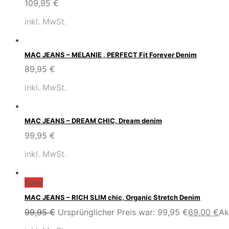
109,95
€
inkl. MwSt.
MAC JEANS – MELANIE , PERFECT Fit Forever Denim
89,95
€
inkl. MwSt.
MAC JEANS – DREAM CHIC, Dream denim
99,95
€
inkl. MwSt.
Sale!
MAC JEANS – RICH SLIM chic, Organic Stretch Denim
99,95
€
Ursprünglicher Preis war: 99,95 €
69,00
€
Ak