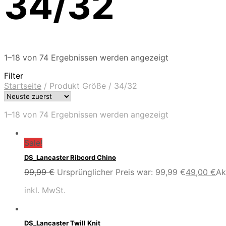
34/32
1–18 von 74 Ergebnissen werden angezeigt
Filter
Startseite
/
Produkt Größe
/
34/32
1–18 von 74 Ergebnissen werden angezeigt
Sale!
DS_Lancaster Ribcord Chino
99,99
€
Ursprünglicher Preis war: 99,99 €
49,00
€
Ak
inkl. MwSt.
DS_Lancaster Twill Knit