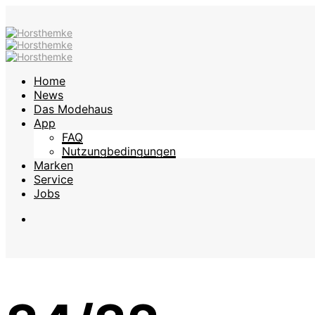
Home
News
Das Modehaus
App
FAQ
Nutzungbedingungen
Marken
Service
Jobs