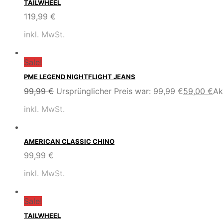
TAILWHEEL
119,99
€
inkl. MwSt.
Sale!
PME LEGEND NIGHTFLIGHT JEANS
99,99
€
Ursprünglicher Preis war: 99,99 €
59,00
€
Ak
inkl. MwSt.
AMERICAN CLASSIC CHINO
99,99
€
inkl. MwSt.
Sale!
TAILWHEEL