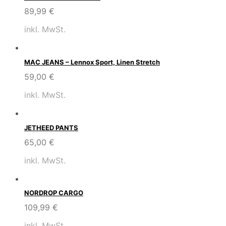
89,99
€
inkl. MwSt.
MAC JEANS – Lennox Sport, Linen Stretch
59,00
€
inkl. MwSt.
JETHEED PANTS
65,00
€
inkl. MwSt.
NORDROP CARGO
109,99
€
inkl. MwSt.