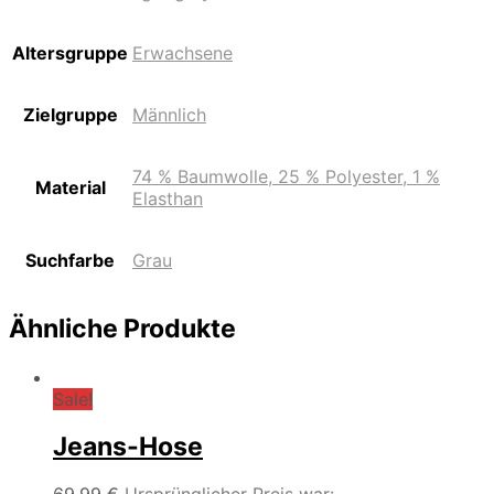
Altersgruppe
Erwachsene
Zielgruppe
Männlich
74 % Baumwolle, 25 % Polyester, 1 %
Material
Elasthan
Suchfarbe
Grau
Ähnliche Produkte
Sale!
Jeans-Hose
69,99
€
Ursprünglicher Preis war: