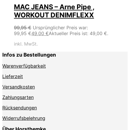
MAC JEANS – Arne Pipe ,
WORKOUT DENIMFLEXX
99,95
€
Ursprünglicher Preis war:
99,95 €
49,00
€
Aktueller Preis ist: 49,00 €.
inkl. MwSt.
Infos zu Bestellungen
Warenverfügbarkeit
Lieferzeit
Versandkosten
Zahlungsarten
Rücksendungen
Widerrufsbelehrung
Über Horsthemke