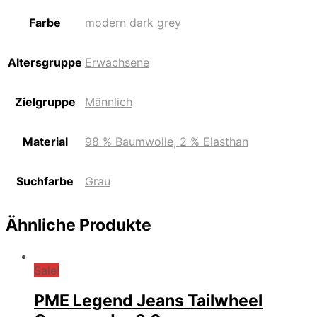
Farbe
modern dark grey
Altersgruppe
Erwachsene
Zielgruppe
Männlich
Material
98 % Baumwolle, 2 % Elasthan
Suchfarbe
Grau
Ähnliche Produkte
Sale!
PME Legend Jeans Tailwheel