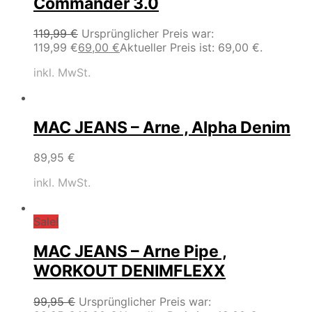
Commander 3.0
119,99
€
Ursprünglicher Preis war:
119,99 €
69,00
€
Aktueller Preis ist: 69,00 €.
inkl. MwSt.
MAC JEANS – Arne , Alpha Denim
89,95
€
inkl. MwSt.
Sale!
MAC JEANS – Arne Pipe ,
WORKOUT DENIMFLEXX
99,95
€
Ursprünglicher Preis war: