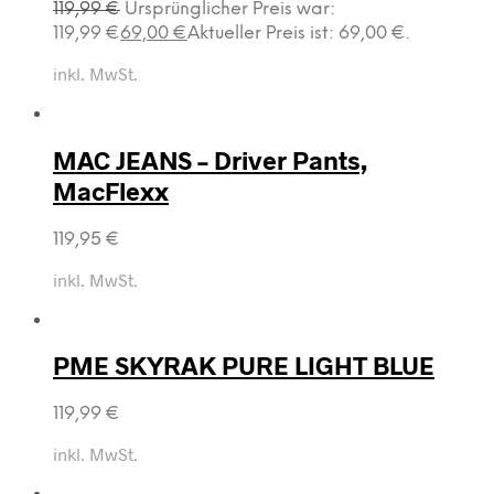
119,99
€
Ursprünglicher Preis war:
119,99 €
69,00
€
Aktueller Preis ist: 69,00 €.
inkl. MwSt.
MAC JEANS – Driver Pants,
MacFlexx
119,95
€
inkl. MwSt.
PME SKYRAK PURE LIGHT BLUE
119,99
€
inkl. MwSt.