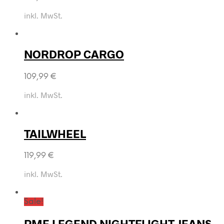
inkl. MwSt.
NORDROP CARGO
109,99
€
inkl. MwSt.
TAILWHEEL
119,99
€
inkl. MwSt.
Sale!
PME LEGEND NIGHTFLIGHT JEANS