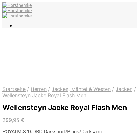
Startseite
/
Herren
/
Jacken, Mäntel & Westen
/
Jacken
/
Wellensteyn Jacke Royal Flash Men
Wellensteyn Jacke Royal Flash Men
299,95
€
ROYALM-870-DBD Darksand/Black/Darksand