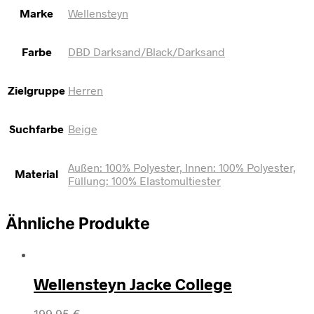
Marke
Wellensteyn
Farbe
DBD Darksand/Black/Darksand
Zielgruppe
Herren
Suchfarbe
Beige
Außen: 100% Polyester, Innen: 100% Polyester,
Material
Füllung: 100% Elastomultiester
Ähnliche Produkte
Wellensteyn Jacke College
199,95
€