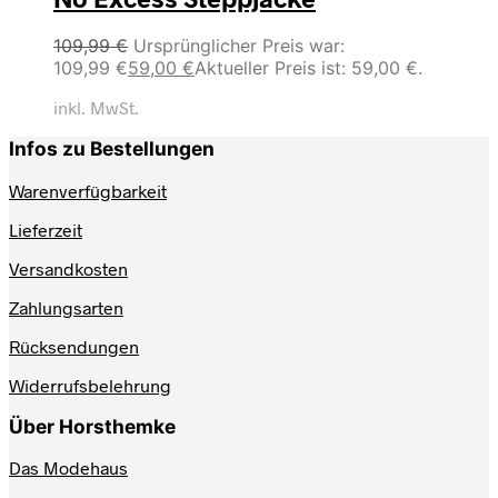
109,99
€
Ursprünglicher Preis war:
109,99 €
59,00
€
Aktueller Preis ist: 59,00 €.
inkl. MwSt.
Infos zu Bestellungen
Warenverfügbarkeit
Lieferzeit
Versandkosten
Zahlungsarten
Rücksendungen
Widerrufsbelehrung
Über Horsthemke
Das Modehaus