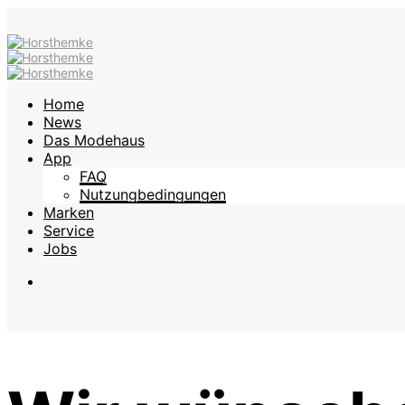
Home
News
Das Modehaus
App
FAQ
Nutzungbedingungen
Marken
Service
Jobs