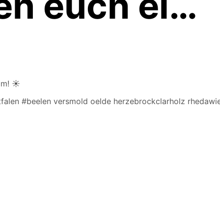
en euch ei…
am! ☀️
falen #beelen versmold oelde herzebrockclarholz rhedawi