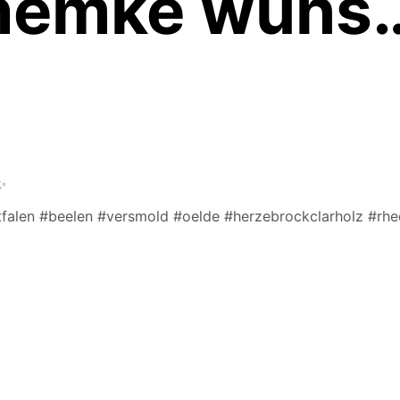
hemke wüns
✨
tfalen #beelen #versmold #oelde #herzebrockclarholz #rh