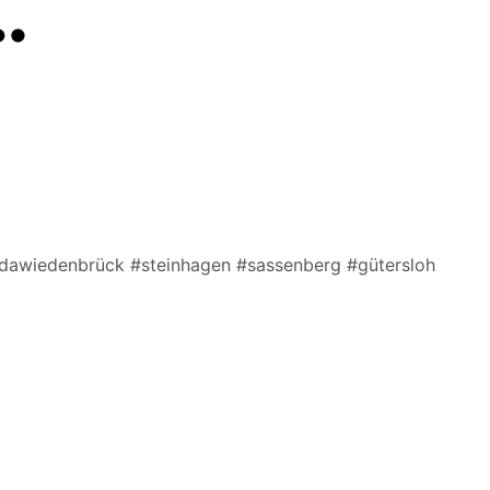
…
edawiedenbrück #steinhagen #sassenberg #gütersloh