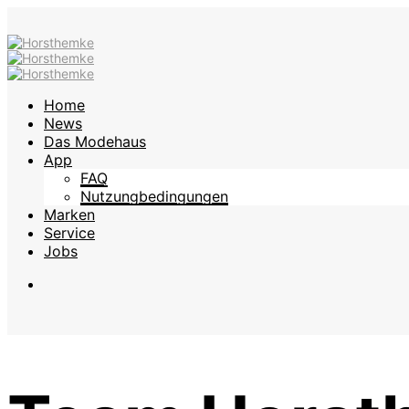
Home
News
Das Modehaus
App
FAQ
Nutzungbedingungen
Marken
Service
Jobs