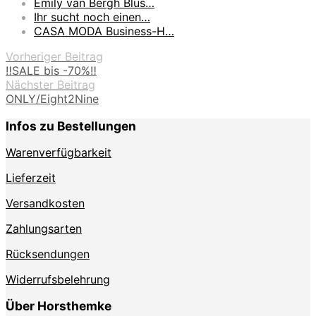
Emily van Bergh Blus…
Ihr sucht noch einen…
CASA MODA Business-H…
Vorheriger Beitrag
‼️SALE bis -70%‼️
Nächster Beitrag
ONLY/Eight2Nine
Infos zu Bestellungen
Warenverfügbarkeit
Lieferzeit
Versandkosten
Zahlungsarten
Rücksendungen
Widerrufsbelehrung
Über Horsthemke